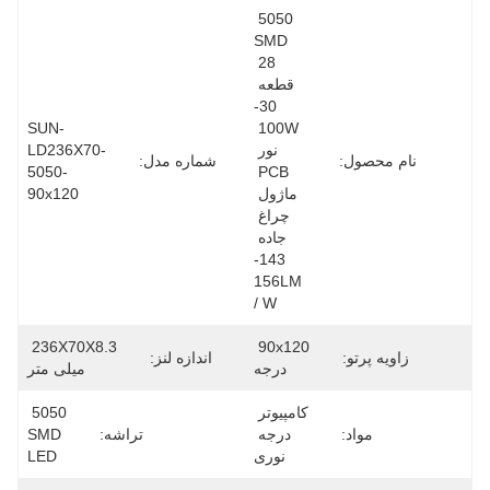
5050 
SMD 
28 
قطعه 
30-
SUN-
100W 
نور 
LD236X70-
نام محصول:
شماره مدل:
5050-
PCB 
ماژول 
90x120
چراغ 
جاده 
143-
156LM 
/ W
236X70X8.3 
90x120 
زاویه پرتو:
اندازه لنز:
درجه
میلی متر
کامپیوتر 
5050 
مواد:
درجه 
تراشه:
SMD 
نوری
LED