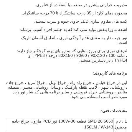
مدیریت حرارتی پیشرو در صنعت با استفاده از فناوری
محدوده دمای کار: از 35 درجه سانتیگراد تا 70 درجه سانتیگراد.
کیت های مقاوم سازی LED حاوی جیوه و سرب نیستند.
اشعه ماورا بنفش تولید نمی کند که به چشم افراد آسیب برساند
نور جهت دار به معنای عدم آلودگی نوری ، انطباق آسمان تاریک
است.
لنزهای نوری برای پروژه هایی که به زوایای پرتو کوچکتر نیاز دارند
، مانند 80X150 / 90/60 / 90X120 / 130 درجه / TYPE3 و
TYPE4 ، در دسترس هستند.
برنامه های کاربردی:
این در چراغ خیابان ، چراغ راه راه ، چراغ تونل ، چراغ مربع ، چراغ جاده
، روشنایی شهر ، لامپ نقطه پارکینگ ، وسایل روشنایی مسیر ، منطقه
مناظر ، روشنایی خرده فروشی و سایر برنامه هایی که شار نور زیاد
مورد نظر است استفاده می شود.
مشخصات فنی:
1 ، نام
5050 SMD 28 قطعه 30-100W نور PCB ماژول چراغ جاده
محصول
143-156LM / W