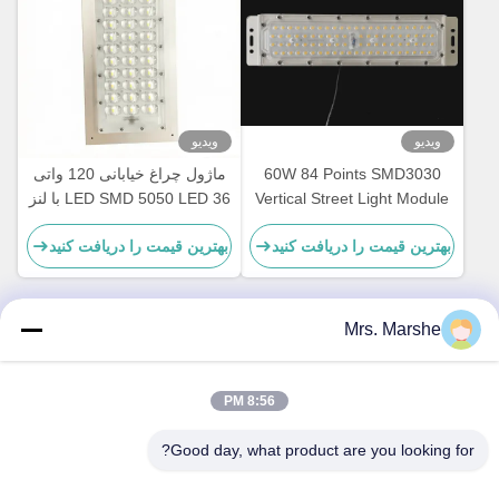
ویدیو
ویدیو
60W 84 Points SMD3030
ماژول چراغ خیابانی 120 واتی
Vertical Street Light Module
36 LED SMD 5050 LED با لنز
239x45mm
زاویه پرتو نوع III-M و برد PCB
بهترین قیمت را دریافت کنید
بهترین قیمت را دریافت کنید
Mrs. Marshe
تماس سریع
8:56 PM
آدرس
Good day, what product are you looking for?
Room7E، بلوک A، ساختمان Binfen Shiji، Longxiang Road،
Longgang District، شنژن، چین 518172