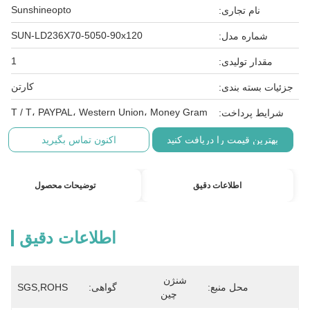
Sunshineopto
نام تجاری:
SUN-LD236X70-5050-90x120
شماره مدل:
1
مقدار تولیدی:
کارتن
جزئیات بسته بندی:
T / T، PAYPAL، Western Union، Money Gram
شرایط پرداخت:
بهترین قیمت را دریافت کنید
اکنون تماس بگیرید
اطلاعات دقیق
توضیحات محصول
اطلاعات دقیق
شنژن 
محل منبع:
گواهی:
SGS,ROHS
چین