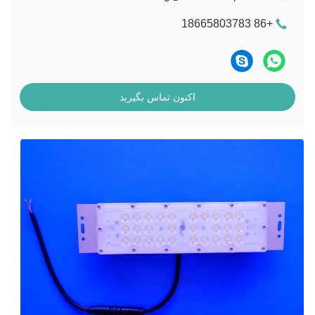
+86 18665803783
اکنون تماس بگیرید