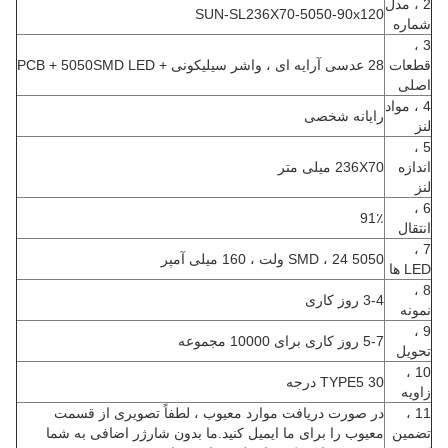
2 ، مدل
SUN-SL236X70-5050-90x120
شماره
3 ،
قطعات
28 عدسی آرایه ای ، واشر سیلیکونی + PCB + 5050SMD LED
اصلی
4 ، مواد
رایانه شخصی
لنز
5 ،
اندازه
236X70 میلی متر
لنز
6 ،
91٪
انتقال
7 ،
5050 SMD ، 24 ولت ، 160 میلی آمپر
LED ها
8 ،
3-4 روز کاری
نمونه
9 ،
5-7 روز کاری برای 10000 مجموعه
تحویل
10 ،
TYPE5 30 درجه
زاویه
11 ،
در صورت دریافت موارد معیوب ، لطفاً تصویری از قسمت
تضمین
معیوب را برای ما ایمیل کنید.ما بدون شارژر اضافی به شما