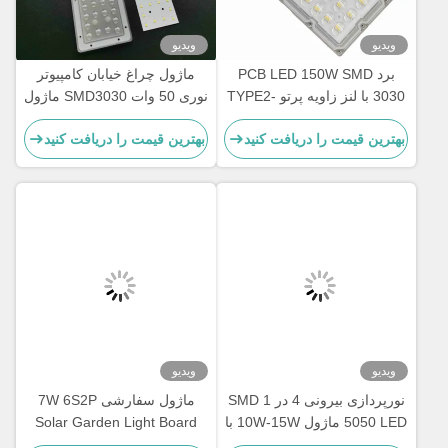
ویدیو
ویدیو
برد PCB LED 150W SMD
ماژول چراغ خیابان کامپیوتر
3030 با لنز زاویه پرتو TYPE2-
نوری 50 وات SMD3030 ماژول
M برای عمده فروش ماژول نور
PCB لنز آرایه نور خیابانی
بهترین قیمت را دریافت کنید
بهترین قیمت را دریافت کنید
ویدیو
ویدیو
نورپردازی بیرونی 4 در 1 SMD
ماژول سفارشی 7W 6S2P
5050 LED ماژول 10W-15W با
Solar Garden Light Board
لنز 150x75 درجه ضد آب
PCB 3030SMD