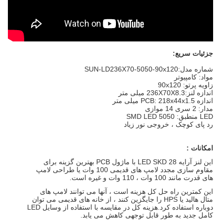
جزئیات سریع:
شماره مدل:
SUN-LD236X70-5050-90x120
مواد: کامپیوتر
زاویه پرتو: 90x120
اندازه لنز:
236X70X8.3 میلی متر
اندازه PCB: 218x44x1.5 میلی متر
مدار: 2 سری 14 موازی
LED منطبق: 5050 SMD LED
رد پای کوچک ، خروجی نور زیاد
امکانات :
این لنز آرایه LED SKD 28 با ماژول PCB بهترین گزینه برای
مقاوم سازی مجدد لامپ های قدیمی 100 وات یا طراحی لامپ
های قدرت مانند 100 وات ، 110 وات و غیره است.
این کمترین راه حل کل هزینه است ، آنها می توانند لامپ های
متال هالید یا HPS را جایگزین کنند ، از خانه های قدیمی می توان
دوباره استفاده کرد.هزینه کل در مقایسه با استفاده از وسایل LED
کامل جدید به طور قابل توجهی کاهش می یابد.