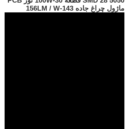
5050 SMD 28 قطعه 30-100W نور PCB
ماژول چراغ جاده 143-156LM / W