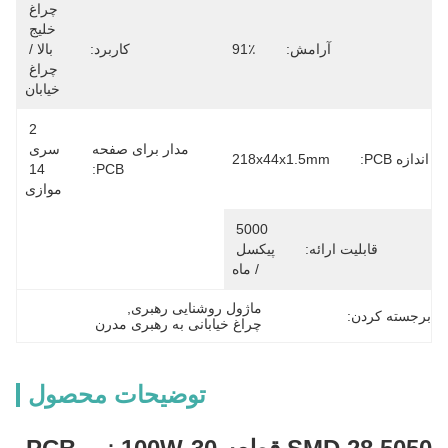
چراغ 
خلیج 
آرامش:
91٪
کاربرد:
بالا / 
چراغ 
خیابان
2 
مدار برای صفحه
سری 
اندازه PCB:
218x44x1.5mm
14 
PCB:
موازی
5000 
قابلیت ارائه:
پیکسل 
/ ماه
ماژول روشنایی رهبری
, 
برجسته کردن:
چراغ خیابانی به رهبری مدرن
توضیحات محصول