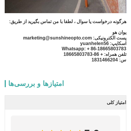
هرگونه درخواست یا سوال ، لطفا با من تماس بگیرید از طریق:
یوان هو
پست الکترونیکی: marketing@sunshineopto.com
اسکایپ: yuanhelen56
Whatsapp: + 86-18665803783
تلفن همراه: + 86-18665803783
س: 1831466204
امتیازها و بررسی‌ها
امتیاز کلی