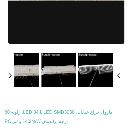
ماژول چراغ خیابانی LED SMD3030 با 84 LED، زاویه 60
درجه، راندمان 140lm/w و لنز PC