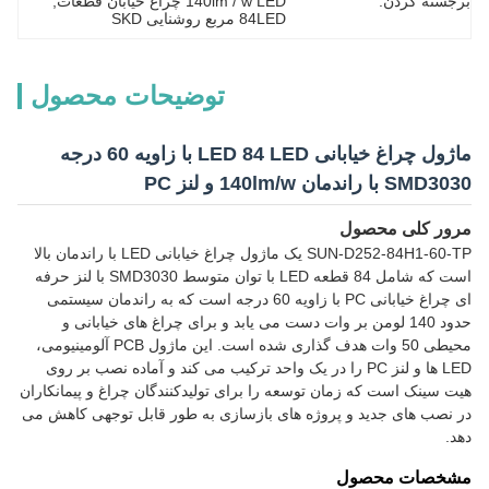
رجسته کردن:
140lm / w LED چراغ خیابان قطعات
, 
84LED مربع روشنایی SKD
توضیحات محصول
ماژول چراغ خیابانی LED 84 LED با زاویه 60 درجه
SMD3 با راندمان 140lm/w و لنز PC
رور کلی محصول
SUN-D252-84H1-60-TP یک ماژول چراغ خیابانی LED با راندمان بالا
است که شامل 84 قطعه LED با توان متوسط SMD3030 با لنز حرفه
ای چراغ خیابانی PC با زاویه 60 درجه است که به راندمان سیستمی
حدود 140 لومن بر وات دست می یابد و برای چراغ های خیابانی و
محیطی 50 وات هدف گذاری شده است. این ماژول PCB آلومینیومی،
LED ها و لنز PC را در یک واحد ترکیب می کند و آماده نصب بر روی
یت سینک است که زمان توسعه را برای تولیدکنندگان چراغ و پیمانکاران
ر نصب های جدید و پروژه های بازسازی به طور قابل توجهی کاهش می
هد.
شخصات محصول