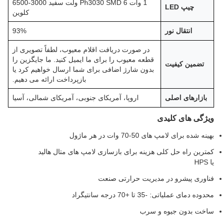
1 وات Ph3030 SMD 6 ولت سفید 3000-6500
چیپ LED
کلوین
انتقال نور
93%
در صورت دریافت اقلام معیوب، لطفاً تصویری از
قطعه معیوب را برای ما ایمیل کنید. ما جایگزین را
تضمین کیفیت
بدون شارژ اضافی برای شما ارسال خواهیم کرد یا
بازپرداخت ارائه می دهیم.
بازارهای اصلی
اروپا، آمریکای جنوبی، آمریکای شمالی، آسیا
یژگی های کلیدی
ینه شده برای لامپ های 50-70 وات در هر ماژول
مترین راه حل کلی هزینه برای بازسازی لامپ های متال هالید
HPS
ناوری پیشرو در مدیریت حرارتی صنعت
دوده دمای عملیاتی: -35 تا +70 درجه سانتیگراد
اخت بدون جیوه و سرب