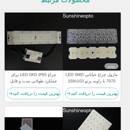
ویدیو
ماژول چراغ خیابانی LED SMD
چراغ LED SKD IP65 برای
7070 با زاویه پرتو 158x103
عملکرد طولانی مدت و قابل
درجه و تراشه LED 5050SMD
اعتماد
بهترین قیمت را دریافت کنید
بهترین قیمت را دریافت کنید
برای روشنایی پیاده رو 50W-
120W