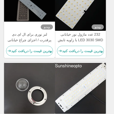
ویدیو
ویدیو
232 عدد ماژول نور خیابانی
لنز نوری برای ال ای دی
LED 3030 SMD با زاویه تابش
پرقدرت / اجزای چراغ خیابانی
115x150 درجه و لنز PC درجه
ال ای دی برای چراغ جاده
بهترین قیمت را دریافت کنید
بهترین قیمت را دریافت کنید
نوری