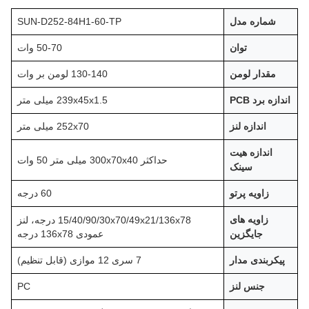
شماره مدل
SUN-D252-84H1-60-TP
توان
50-70 وات
مقدار لومن
130-140 لومن بر وات
اندازه برد PCB
239x45x1.5 میلی متر
اندازه لنز
252x70 میلی متر
اندازه هیت
حداکثر 300x70x40 میلی متر 50 وات
سینک
زاویه پرتو
60 درجه
زاویه های
15/40/90/30x70/49x21/136x78 درجه، لنز
جایگزین
عمودی 136x78 درجه
پیکربندی مدار
7 سری 12 موازی (قابل تنظیم)
جنس لنز
PC