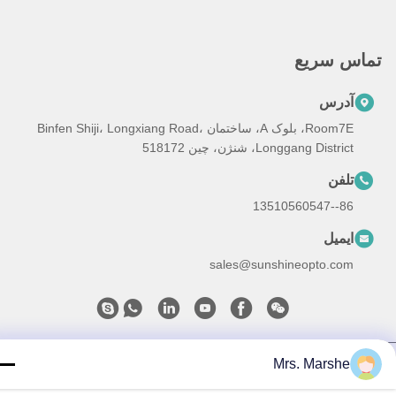
ماس سریع
آدرس
Room7E، بلوک A، ساختمان Binfen Shiji، Longxiang Road،
Longgang District، شنژن، چین 518172
تلفن
86--13510560547
ایمیل
sales@sunshineopto.com
سیاست حفظ حریم خصوصی
|
نقشه سایت
| چین کیفیت خوب LED
Mrs. Marshe
Street Light Module تامین کننده. حق چاپ © 2014-2026