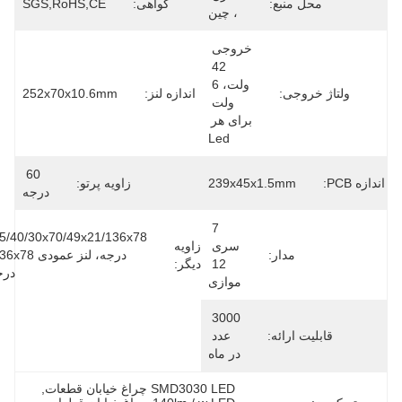
محل منبع:
گواهی:
SGS,RoHS,CE
، چین
خروجی 
42 
ولت، 6 
ولتاژ خروجی:
اندازه لنز:
252x70x10.6mm
ولت 
برای هر 
Led
60 
ندازه PCB:
239x45x1.5mm
زاویه پرتو:
درجه
7 
15/40/30x70/49x21/136x78 
سری 
زاویه
مدار:
درجه، لنز عمودی 136x78 
12 
دیگر:
درجه
موازی
3000 
قابلیت ارائه:
عدد 
در ماه
SMD3030 LED چراغ خیابان قطعات
, 