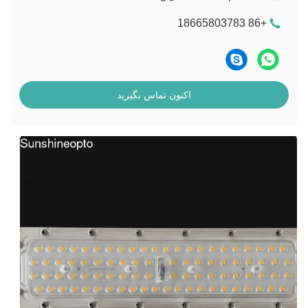
+86 18665803783
اکنون تماس بگیرید