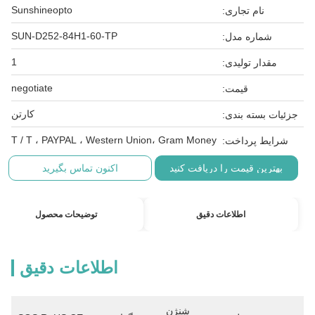
Sunshineopto
نام تجاری:
SUN-D252-84H1-60-TP
شماره مدل:
1
مقدار تولیدی:
negotiate
قیمت:
کارتن
جزئیات بسته بندی:
T / T ، PAYPAL ، Western Union، Gram Money
شرایط پرداخت:
بهترین قیمت را دریافت کنید
اکنون تماس بگیرید
اطلاعات دقیق
توضیحات محصول
اطلاعات دقیق
شنژن 