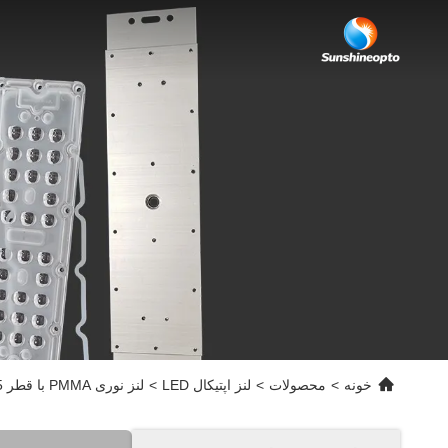
خونه
>
محصولات
>
لنز اپتیکال LED
>
لنز نوری PMMA با قطر 21.5 میلی‌متر 91 درصد عبور برای لامپ صحنه