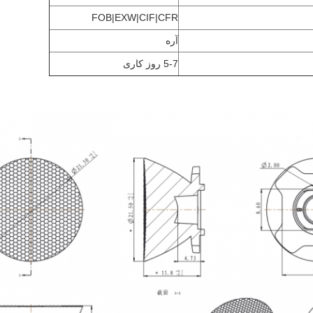
FOB|EXW|CIF|CFR
آره
5-7 روز کاری