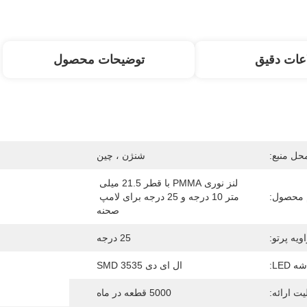
عات دقیق
توضیحات محصول
حل منبع:
شنژن ، چین
لنز نوری PMMA با قطر 21.5 میلی 
 محصول:
متر 10 درجه و 25 درجه برای لامپ 
صحنه
ویه پرتو:
25 درجه
ه LED:
ال ای دی 3535 SMD
یت ارائه:
5000 قطعه در ماه