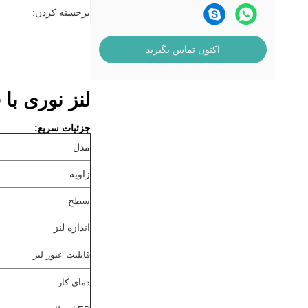
برجسته کردن:
اکنون تماس بگیرید
لنز نوری با قطر 21.2 میلی متر 10 درجه 25 درجه 
جزئیات سریع:
مدل
زاویه
سطح
اندازه لنز
قابلیت عبور لنز
دمای کار