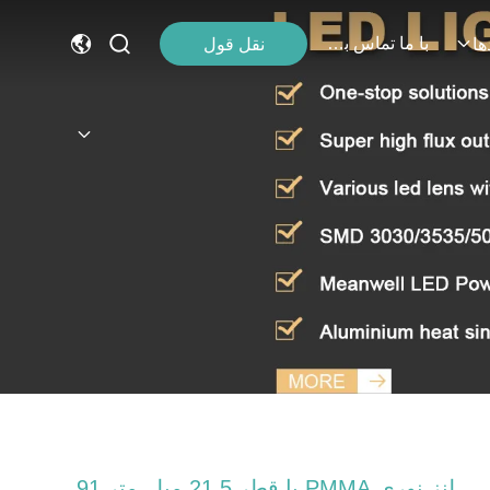
با ما تماس بگیرید
نقل قول
ها
لنز نوری PMMA با قطر 21.5 میلی‌متر 91