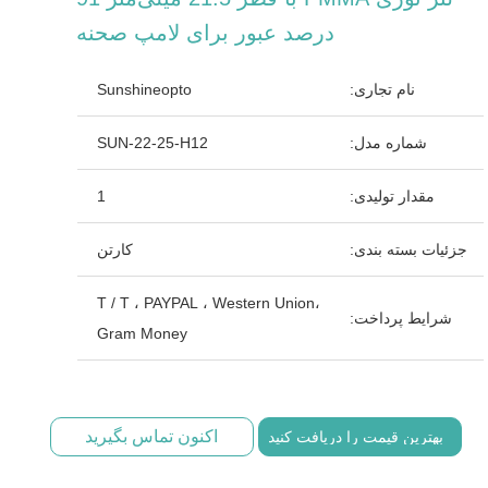
درصد عبور برای لامپ صحنه
نام تجاری:
Sunshineopto
شماره مدل:
SUN-22-25-H12
مقدار تولیدی:
1
جزئیات بسته بندی:
کارتن
T / T ، PAYPAL ، Western Union،
شرایط پرداخت:
Gram Money
اکنون تماس بگیرید
بهترین قیمت را دریافت کنید