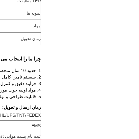
LED مطابقت
نمونه ها
مواد
زمان تحویل
چرا ما را انتخاب می کنید - OPTO
1. حدود 10 سال متخصص در LED قدرت بالا
2. سیستم تامین کامل با طیف کاملی از محصولات، از LED های با قدرت بالا، لنز نوری LED، درایورهای ثابت LED، ماژول های MCPCB و بسیاری از اجزای نور LED
3. فرآیند دقیق و کنترل کیفیت
4. مواد اولیه خوب مورد استفاده در تولید
5. قابلیت طراحی و تولید قوی
زمان ارسال و تحویل:
HL/UPS/TNT/FEDEX
EMS
ثبت نام پست هوایی HK Post