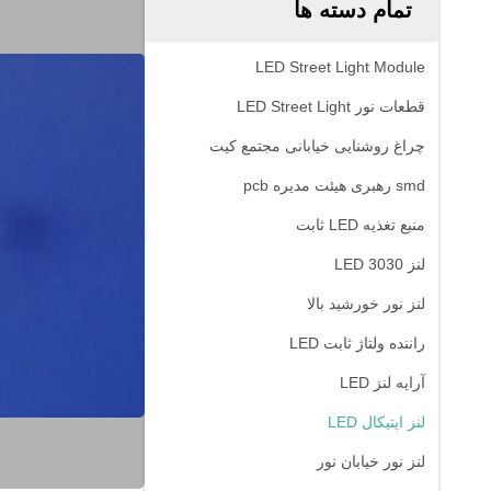
تمام دسته ها
LED Street Light Module
قطعات نور LED Street Light
چراغ روشنایی خیابانی مجتمع کیت
smd رهبری هیئت مدیره pcb
منبع تغذیه LED ثابت
لنز 3030 LED
لنز نور خورشید بالا
راننده ولتاژ ثابت LED
آرایه لنز LED
لنز اپتیکال LED
لنز نور خیابان نور