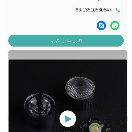
+86-13510560547
اکنون تماس بگیرید