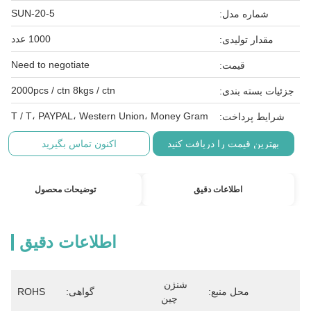
SUN-20-5
شماره مدل:
1000 عدد
مقدار تولیدی:
Need to negotiate
قیمت:
2000pcs / ctn 8kgs / ctn
جزئیات بسته بندی:
T / T، PAYPAL، Western Union، Money Gram
شرایط پرداخت:
بهترین قیمت را دریافت کنید
اکنون تماس بگیرید
اطلاعات دقیق
توضیحات محصول
اطلاعات دقیق
شنژن 
محل منبع:
گواهی:
ROHS
چین