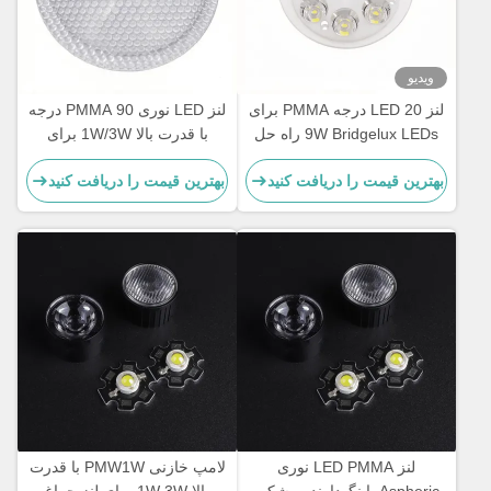
ویدیو
لنز LED 20 درجه PMMA برای
لنز LED نوری PMMA 90 درجه
9W Bridgelux LEDs راه حل
با قدرت بالا 1W/3W برای
نوری برای تونل، لهجه و
تراشه های LED پرقدرت
بهترین قیمت را دریافت کنید
بهترین قیمت را دریافت کنید
روشنایی معماری
ادیسون و SSC
لنز LED PMMA نوری
لامپ خازنی PMW1W با قدرت