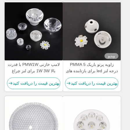
ویدیو
زاویه پرتو باریک PMMA 5
لامپ خازنی PMW1W با قدرت
درجه لنز led برای بازتابنده های
بالا 1W 3W برای لنز چراغ
LED ، 20 میلی متر
خازنی
بهترین قیمت را دریافت کنید
بهترین قیمت را دریافت کنید