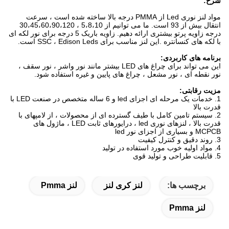
شرح:
مواد لنز نوری Led از PMMA درجه بالا ساخته شده است ، سرعت
انتقال بیش از 93 است. ما می توانیم از 5،8،10 ، 30،45،60،90،120
درجه زاویه پرتو بیشتری ارائه دهیم. زاویه باریک 5 درجه برای نور لکه ای
با لکه های کنسانتره .این لنز مناسب برای SSC ، Edison Leds است.
برنامه های کاربردی:
این می تواند برای چراغ های LED بیشتر مانند نور واشر ، نور سقف ،
نور نقطه ای ، نور مشعل ، چراغ های پایین و غیره استفاده شود.
مزیت رقابتی:
1. خدمات یک مرحله ای اجزای led و 6 ساله متخصص در صنعت LED با
قدرت بالا
2. سیستم تامین کامل با طیف گسترده ای از محصولات ، از لامپهای با
قدرت بالا ، لنزهای نوری led ، درایورهای ثابت LED ، ماژول های
MCPCB و بسیاری از اجزای نور led
3. روند دقیق و کنترل کیفیت
4. مواد اولیه خوب مورد استفاده در تولید
5. قابلیت طراحی و تولید قوی
برچسب ها:
لنز کری لنز
لنز Pmma
لنز Pmma