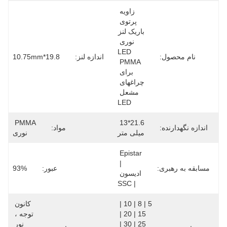
زاویه 
پرتوی 
باریک لنز 
نوری 
LED 
نام محصول:
اندازه لنز:
19.8*10.75mm
PMMA 
برای 
چراغهای 
مشعل 
LED
PMMA 
21.6*13 
اندازه نگهدارنده:
مواد:
میلی متر
نوری
Epistar 
| 
مسابقه به رهبری:
عبور:
93%
ادیسون 
| SSC
5 | 8 | 10 | 
کانون 
15 | 20 | 
توجه ، 
25 | 30 | 
نور 