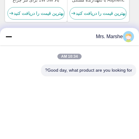
Aspheric با نگهدارنده مشکی
بالا 1W 3W برای لنز چراغ
برای نور نقطه ای LED | زاویه
خازنی
بهترین قیمت را دریافت کنید
بهترین قیمت را دریافت کنید
پرتو 60 درجه
Mrs. Marshe
تماس سریع
10:34 AM
آدرس
Good day, what product are you looking for?
Room7E، بلوک A، ساختمان Binfen Shiji، Longxiang Road،
Longgang District، شنژن، چین 518172
تلفن
86--13510560547
ایمیل
sales@sunshineopto.com