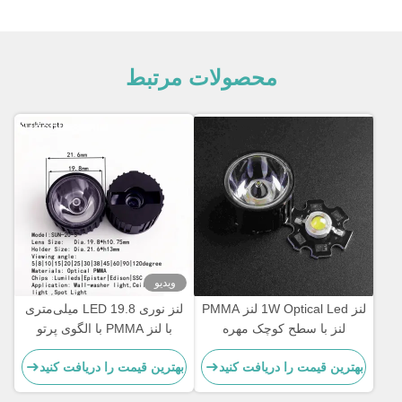
محصولات مرتبط
ویدیو
لنز 1W Optical Led لنز PMMA
لنز نوری LED 19.8 میلی‌متری
لنز با سطح کوچک مهره
با لنز PMMA با الگوی پرتو
15x45 درجه برای چراغ‌های
بهترین قیمت را دریافت کنید
بهترین قیمت را دریافت کنید
اضطراری، بیکن و چراغ‌های
چشمک زن