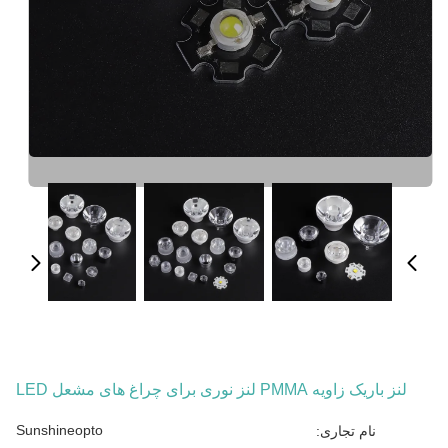
لنز باریک زاویه PMMA لنز نوری برای چراغ های مشعل LED
Sunshineopto
نام تجاری: