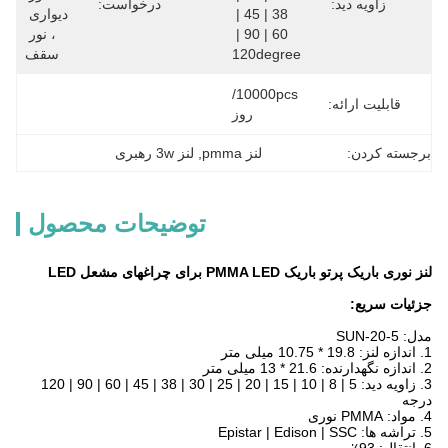
زاویه دید:
درخواست:
38 | 45 | 
دیواری 
60 | 90 | 
، نور 
120degree
سقف
10000pcs/
قابلیت ارائه:
روز
برجسته کردن:
لنز pmma
, 
لنز 3w رهبری
توضیحات محصول
لنز نوری باریک پرتو باریک PMMA LED برای چراغهای مشعل LED
جزئیات سریع:
مدل: SUN-20-5
1. اندازه لنز: 19.8 * 10.75 میلی متر
2. اندازه نگهدارنده: 21.6 * 13 میلی متر
3. زاویه دید: 5 | 8 | 10 | 15 | 20 | 25 | 30 | 38 | 45 | 60 | 90 | 120
درجه
4. مواد: PMMA نوری
5. تراشه ها: Epistar | Edison | SSC