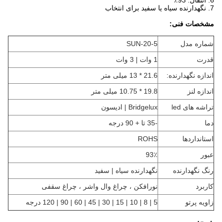
6. انتقال: 93٪
7. نگهدارنده سیاه یا سفید برای انتخاب
مشخصات فنی:
شماره مدل
SUN-20-5
قدرت
1 وات | 3 وات
اندازه نگهدارنده:
21.6 * 13 میلی متر
اندازه لنز
19.8 * 10.75 میلی متر
تراشه های led
Bridgelux | ادیسون
دما
-35 تا + 90 درجه
استانداردها
ROHS
عبور
93٪
رنگ نگهدارنده
نگهدارنده سیاه | سفید
کاربرد
نورافکن ، چراغ وال واشر ، چراغ سقفی
زاویه پرتو
5 | 8 | 10 | 15 | 30 | 45 | 60 | 90 | 120 درجه