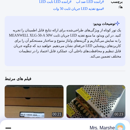
برچسب
#
راننده LED ضد آب
#
راننده LED ثابت LED
ها:
#
منبع تغذیه LED جریان ثابت 50 وات
توضیحات ویدیو:
یک تور کوتاه از ویژگی‌های طراحی‌شده برای ارائه نتایج قابل اطمینان را تجربه
کنید. در این ویدئو، ما منبع تغذیه LED جریان ثابت MEANWELL XLG-50-A 50W
را به نمایش می‌گذاریم و گزینه‌های ولتاژ متنوع و ساختار مستحکم آن را برای
کاربردهای روشنایی LED حرفه‌ای نشان می‌دهیم. خواهید دید که چگونه جریان
قابل تنظیم و محافظت‌های داخلی آن، عملکرد قابل اعتماد را در تنظیمات
مختلف تضمین می‌کند.
فیلم های مرتبط
00:21
00:23
درایور ولتاژ ثابت LED برای چراغ های
راننده رهبری میانگین
Mrs. Marshe
نواری، چراغ های داخلی، چراغ های صنعتی
Led Driver