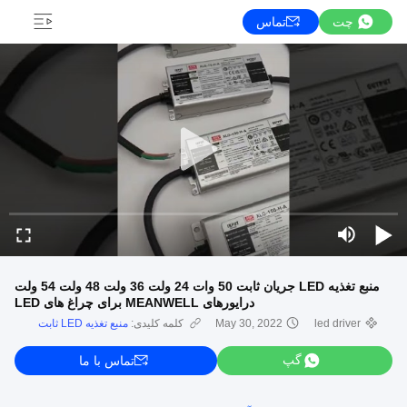
چت
تماس
منبع تغذیه LED جریان ثابت 50 وات 24 ولت 36 ولت 48 ولت 54 ولت
درایورهای MEANWELL برای چراغ های LED
led driver
May 30, 2022
کلمه کلیدی:
منبع تغذیه LED ثابت
گپ
تماس با ما