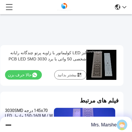
لنز LED کولیماتور با زاویه پرتو چندگانه رایانه
لنز
شخصی 50 واتی با برد PCB LED SMD 3030
LED
برای نور
کولیماتور
بیشتر بدانید
حالا حرف بزن
با
زاویه
پرتو
فیلم های مرتبط
چندگانه
145x70 درجه 3030SMD
رایانه
150-160LM / W ماژول LED
شخصی
و لایه PC Array برای اجزای
Mrs. Marshe
StreetLight
50